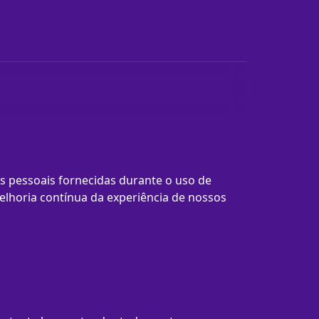
s pessoais fornecidas durante o uso de
elhoria contínua da experiência de nossos