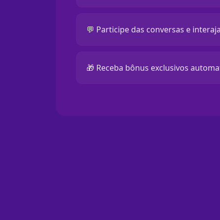
💬 Participe das conversas e interaj
🎁 Receba bônus exclusivos autom