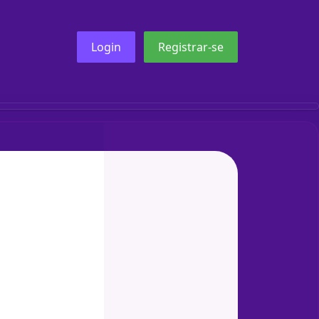
Login
Registrar-se