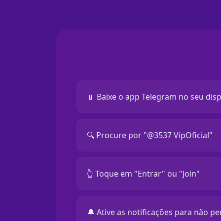
📱 Baixe o app Telegram no seu disp
🔍 Procure por "@3537 VipOficial"
👆 Toque em "Entrar" ou "Join"
🔔 Ative as notificações para não p