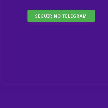
SEGUIR NO TELEGRAM