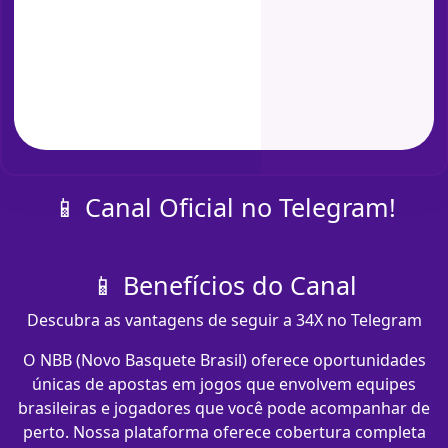
📱 Canal Oficial no Telegram!
📱 Benefícios do Canal
Descubra as vantagens de seguir a 34X no Telegram
O NBB (Novo Basquete Brasil) oferece oportunidades
únicas de apostas em jogos que envolvem equipes
brasileiras e jogadores que você pode acompanhar de
perto. Nossa plataforma oferece cobertura completa