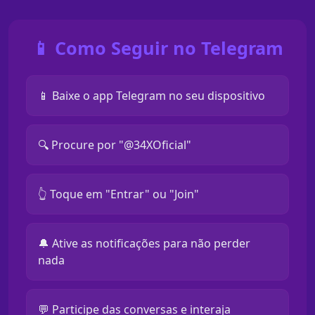
📱 Como Seguir no Telegram
📱 Baixe o app Telegram no seu dispositivo
🔍 Procure por "@34XOficial"
👆 Toque em "Entrar" ou "Join"
🔔 Ative as notificações para não perder
nada
💬 Participe das conversas e interaja