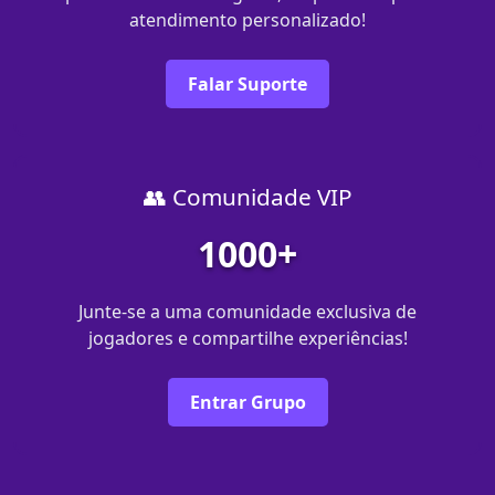
atendimento personalizado!
Falar Suporte
👥 Comunidade VIP
1000+
Junte-se a uma comunidade exclusiva de
jogadores e compartilhe experiências!
Entrar Grupo