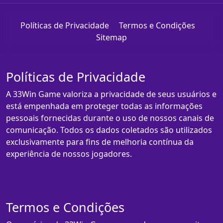
Políticas de Privacidade
Termos e Condições
Sitemap
Políticas de Privacidade
A 33Win Game valoriza a privacidade de seus usuários e
está empenhada em proteger todas as informações
pessoais fornecidas durante o uso de nossos canais de
comunicação. Todos os dados coletados são utilizados
exclusivamente para fins de melhoria contínua da
experiência de nossos jogadores.
Termos e Condições