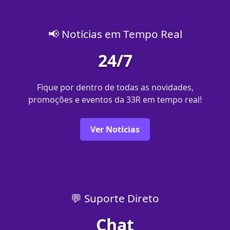
📢 Notícias em Tempo Real
24/7
Fique por dentro de todas as novidades,
promoções e eventos da 33R em tempo real!
Ver Notícias
💬 Suporte Direto
Chat