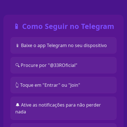
📱 Como Seguir no Telegram
📱 Baixe o app Telegram no seu dispositivo
🔍 Procure por "@33ROficial"
👆 Toque em "Entrar" ou "Join"
🔔 Ative as notificações para não perder
nada