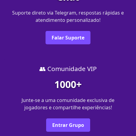
Suporte direto via Telegram, respostas rápidas e
atendimento personalizado!
Falar Suporte
👥 Comunidade VIP
1000+
Junte-se a uma comunidade exclusiva de
jogadores e compartilhe experiências!
Entrar Grupo