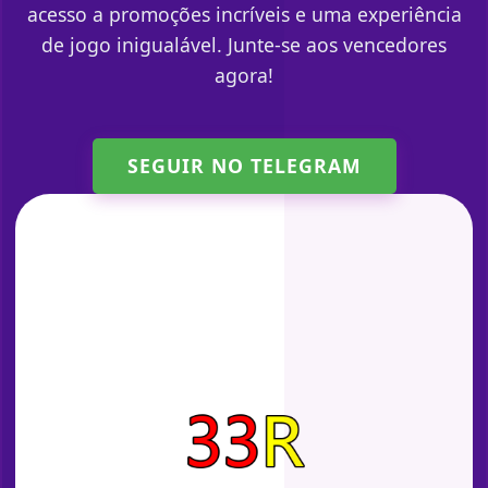
acesso a promoções incríveis e uma experiência
de jogo inigualável. Junte-se aos vencedores
agora!
SEGUIR NO TELEGRAM