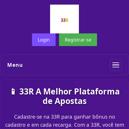
Login
Registrar-se
Menu
📱 33R A Melhor Plataforma
de Apostas
Cadastre-se na 33R para ganhar bônus no
cadastro e em cada recarga. Com a 33R, você tem