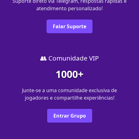
Suporte direto via Telegram, respostas rápidas e
atendimento personalizado!
Falar Suporte
👥 Comunidade VIP
1000+
Junte-se a uma comunidade exclusiva de
jogadores e compartilhe experiências!
Entrar Grupo