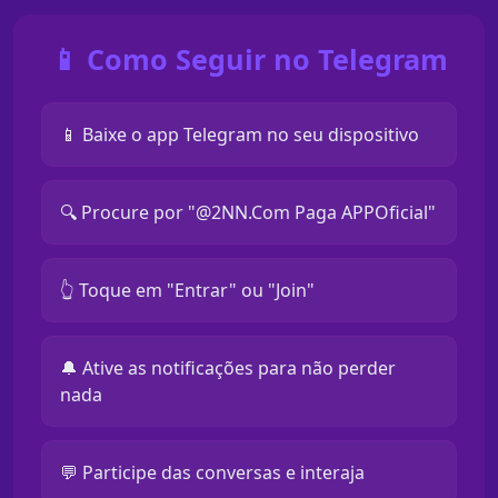
📱 Como Seguir no Telegram
📱 Baixe o app Telegram no seu dispositivo
🔍 Procure por "@2NN.Com Paga APPOficial"
👆 Toque em "Entrar" ou "Join"
🔔 Ative as notificações para não perder
nada
💬 Participe das conversas e interaja