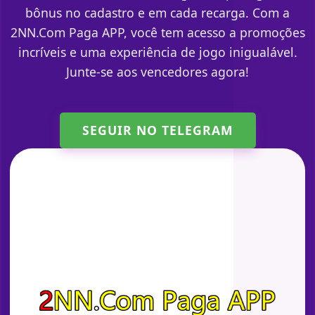
bônus no cadastro e em cada recarga. Com a
2NN.Com Paga APP, você tem acesso a promoções
incríveis e uma experiência de jogo inigualável.
Junte-se aos vencedores agora!
SEGUIR NO TELEGRAM