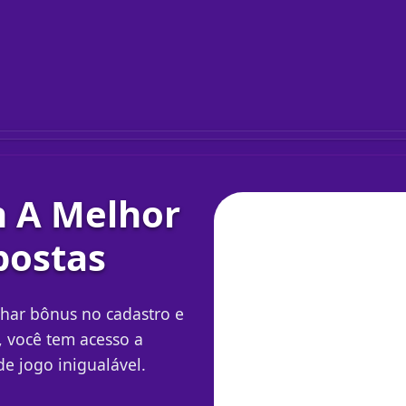
n A Melhor
postas
har bônus no cadastro e
 você tem acesso a
e jogo inigualável.