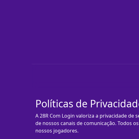
Políticas de Privacida
A 28R Com Login valoriza a privacidade de 
de nossos canais de comunicação. Todos os 
nossos jogadores.