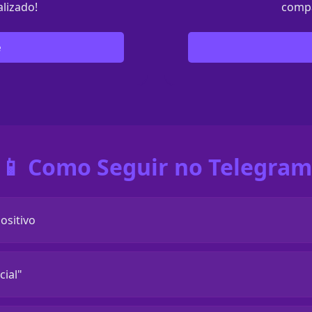
lizado!
compa
e
📱 Como Seguir no Telegram
ositivo
ial"