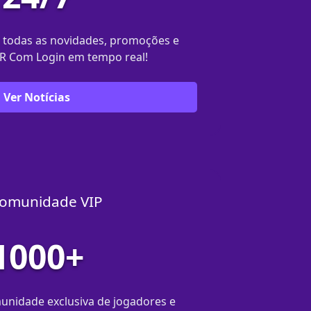
e todas as novidades, promoções e
R Com Login em tempo real!
Ver Notícias
Comunidade VIP
1000+
unidade exclusiva de jogadores e