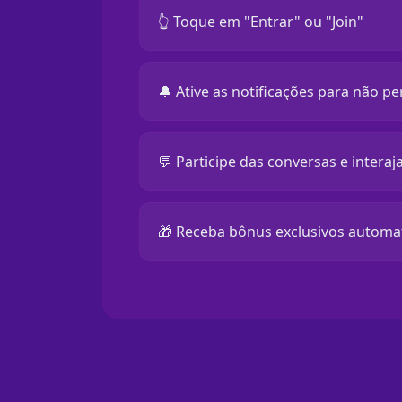
👆 Toque em "Entrar" ou "Join"
🔔 Ative as notificações para não p
💬 Participe das conversas e interaj
🎁 Receba bônus exclusivos autom