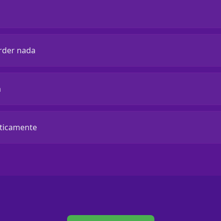
erder nada
a
aticamente