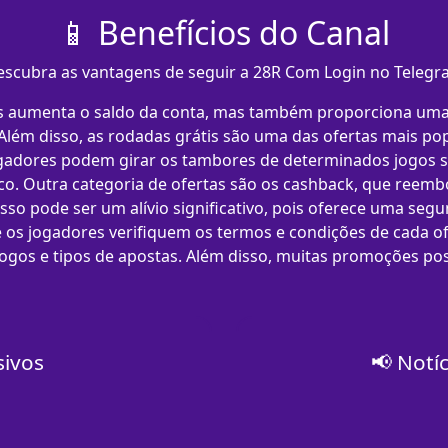
📱 Benefícios do Canal
scubra as vantagens de seguir a 28R Com Login no Teleg
as aumenta o saldo da conta, mas também proporciona uma 
 Além disso, as rodadas grátis são uma das ofertas mais pop
gadores podem girar os tambores de determinados jogos s
co. Outra categoria de ofertas são os cashback, que ree
so pode ser um alívio significativo, pois oferece uma seg
 os jogadores verifiquem os termos e condições de cada o
jogos e tipos de apostas. Além disso, muitas promoções p
sivos
📢 Notí