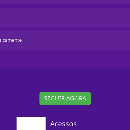
a
aticamente
SEGUIR AGORA
Acessos