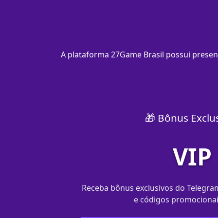
A plataforma 27Game Brasil possui prese
🎁 Bônus Exclu
VIP
Receba bônus exclusivos do Telegra
e códigos promocionai