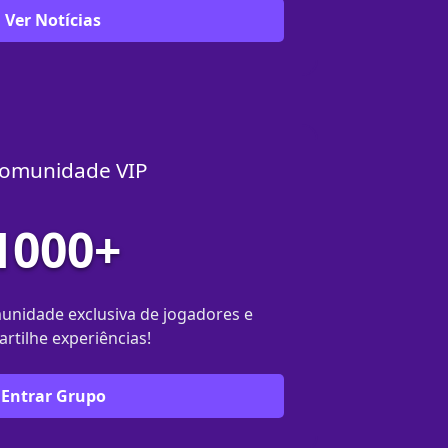
Ver Notícias
Comunidade VIP
1000+
unidade exclusiva de jogadores e
rtilhe experiências!
Entrar Grupo