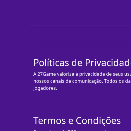
Políticas de Privacida
A 27Game valoriza a privacidade de seus u
nossos canais de comunicação. Todos os dad
jogadores.
Termos e Condições