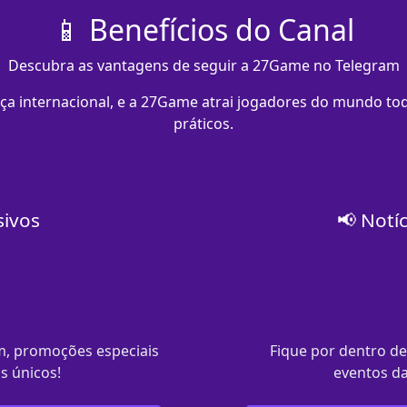
📱 Benefícios do Canal
Descubra as vantagens de seguir a 27Game no Telegram
nça internacional, e a 27Game atrai jogadores do mundo t
práticos.
sivos
📢 Notí
m, promoções especiais
Fique por dentro d
s únicos!
eventos d