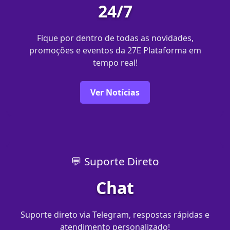
24/7
Fique por dentro de todas as novidades,
promoções e eventos da 27E Plataforma em
tempo real!
Ver Notícias
💬 Suporte Direto
Chat
Suporte direto via Telegram, respostas rápidas e
atendimento personalizado!