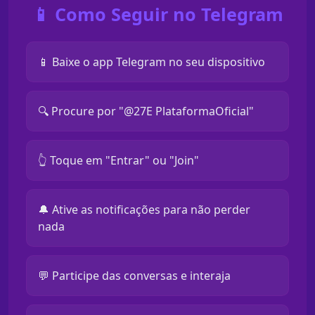
📱 Como Seguir no Telegram
📱 Baixe o app Telegram no seu dispositivo
🔍 Procure por "@27E PlataformaOficial"
👆 Toque em "Entrar" ou "Join"
🔔 Ative as notificações para não perder
nada
💬 Participe das conversas e interaja