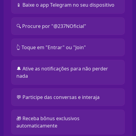
📱 Baixe o app Telegram no seu dispositivo
🔍 Procure por "@237NOficial"
👆 Toque em "Entrar" ou "Join"
🔔 Ative as notificações para não perder
nada
💬 Participe das conversas e interaja
🎁 Receba bônus exclusivos
automaticamente