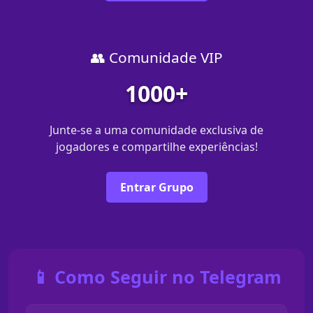
👥 Comunidade VIP
1000+
Junte-se a uma comunidade exclusiva de
jogadores e compartilhe experiências!
Entrar Grupo
📱 Como Seguir no Telegram