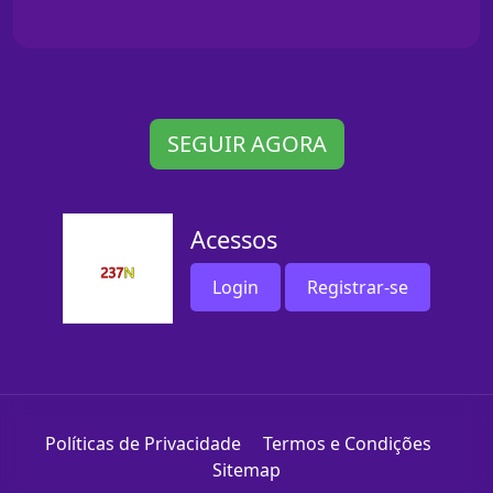
SEGUIR AGORA
Acessos
Login
Registrar-se
Políticas de Privacidade
Termos e Condições
Sitemap