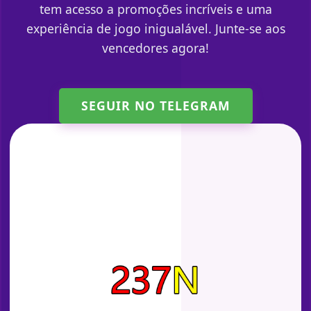
tem acesso a promoções incríveis e uma
experiência de jogo inigualável. Junte-se aos
vencedores agora!
SEGUIR NO TELEGRAM