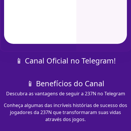
📱 Canal Oficial no Telegram!
📱 Benefícios do Canal
Descubra as vantagens de seguir a 237N no Telegram
Conheça algumas das incríveis histórias de sucesso dos
jogadores da 237N que transformaram suas vidas
através dos jogos.