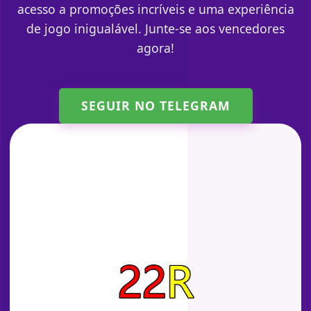
acesso a promoções incríveis e uma experiência
de jogo inigualável. Junte-se aos vencedores
agora!
SEGUIR NO TELEGRAM