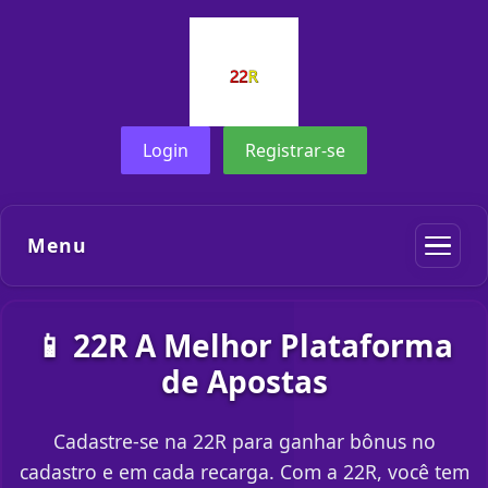
Login
Registrar-se
Menu
📱 22R A Melhor Plataforma
de Apostas
Cadastre-se na 22R para ganhar bônus no
cadastro e em cada recarga. Com a 22R, você tem