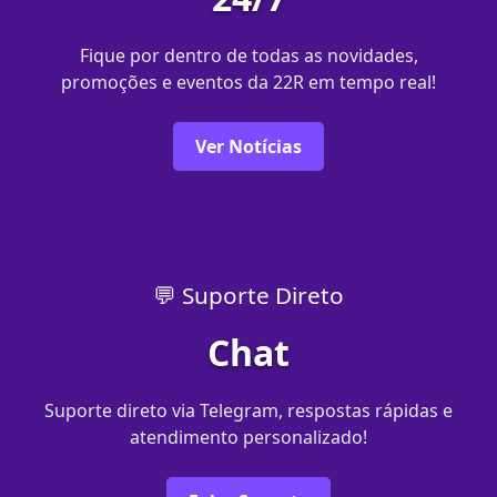
Fique por dentro de todas as novidades,
promoções e eventos da 22R em tempo real!
Ver Notícias
💬 Suporte Direto
Chat
Suporte direto via Telegram, respostas rápidas e
atendimento personalizado!