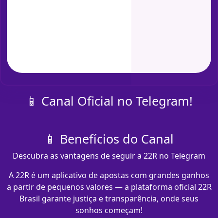
📱 Canal Oficial no Telegram!
📱 Benefícios do Canal
Descubra as vantagens de seguir a 22R no Telegram
A 22R é um aplicativo de apostas com grandes ganhos
a partir de pequenos valores — a plataforma oficial 22R
Brasil garante justiça e transparência, onde seus
sonhos começam!