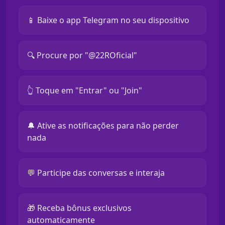
📱 Baixe o app Telegram no seu dispositivo
🔍 Procure por "@22ROficial"
👆 Toque em "Entrar" ou "Join"
🔔 Ative as notificações para não perder
nada
💬 Participe das conversas e interaja
🎁 Receba bônus exclusivos
automaticamente