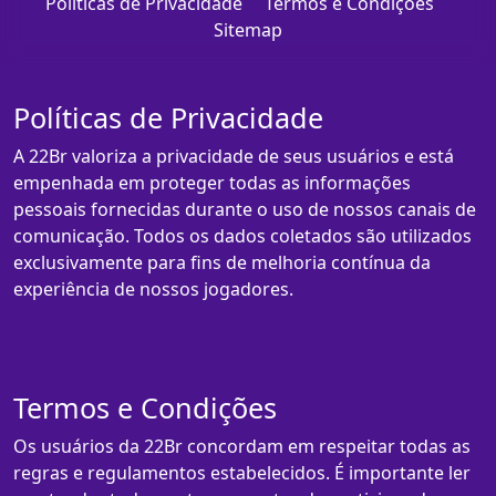
Políticas de Privacidade
Termos e Condições
Sitemap
Políticas de Privacidade
A 22Br valoriza a privacidade de seus usuários e está
empenhada em proteger todas as informações
pessoais fornecidas durante o uso de nossos canais de
comunicação. Todos os dados coletados são utilizados
exclusivamente para fins de melhoria contínua da
experiência de nossos jogadores.
Termos e Condições
Os usuários da 22Br concordam em respeitar todas as
regras e regulamentos estabelecidos. É importante ler