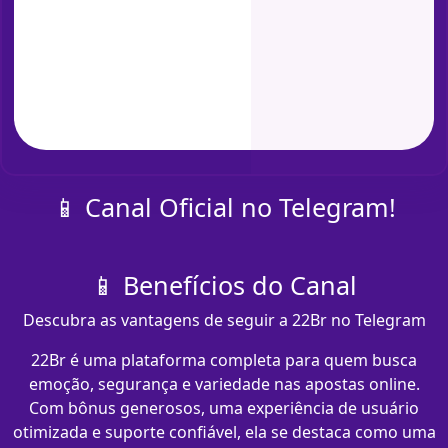
📱 Canal Oficial no Telegram!
📱 Benefícios do Canal
Descubra as vantagens de seguir a 22Br no Telegram
22Br é uma plataforma completa para quem busca
emoção, segurança e variedade nas apostas online.
Com bônus generosos, uma experiência de usuário
otimizada e suporte confiável, ela se destaca como uma