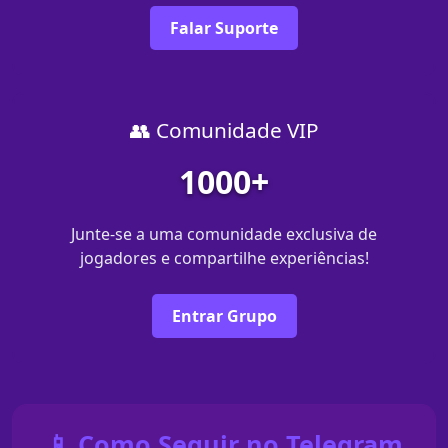
Falar Suporte
👥 Comunidade VIP
1000+
Junte-se a uma comunidade exclusiva de
jogadores e compartilhe experiências!
Entrar Grupo
📱 Como Seguir no Telegram