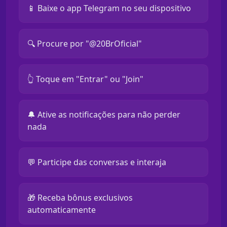
📱 Baixe o app Telegram no seu dispositivo
🔍 Procure por "@20BrOficial"
👆 Toque em "Entrar" ou "Join"
🔔 Ative as notificações para não perder
nada
💬 Participe das conversas e interaja
🎁 Receba bônus exclusivos
automaticamente