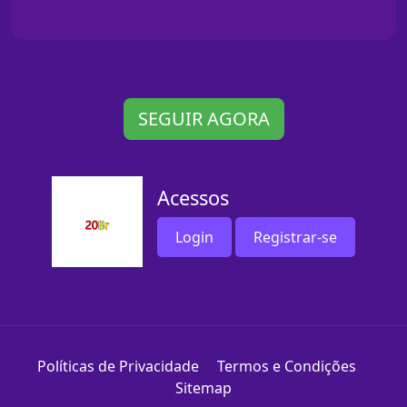
SEGUIR AGORA
Acessos
Login
Registrar-se
Políticas de Privacidade
Termos e Condições
Sitemap