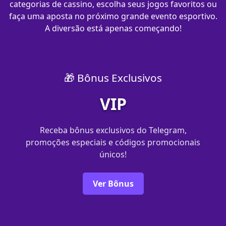
categorias de cassino, escolha seus jogos favoritos ou
faça uma aposta no próximo grande evento esportivo.
A diversão está apenas começando!
🎁 Bônus Exclusivos
VIP
Receba bônus exclusivos do Telegram,
promoções especiais e códigos promocionais
únicos!
Ver Bônus