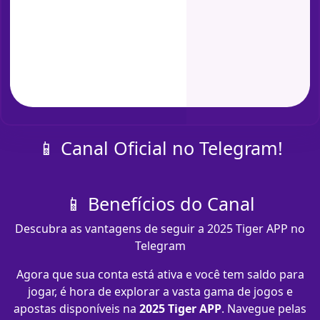
📱 Canal Oficial no Telegram!
📱 Benefícios do Canal
Descubra as vantagens de seguir a 2025 Tiger APP no
Telegram
Agora que sua conta está ativa e você tem saldo para
jogar, é hora de explorar a vasta gama de jogos e
apostas disponíveis na
2025 Tiger APP
. Navegue pelas