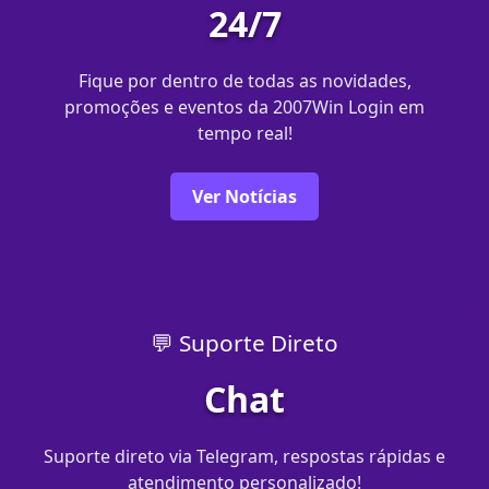
24/7
Fique por dentro de todas as novidades,
promoções e eventos da 2007Win Login em
tempo real!
Ver Notícias
💬 Suporte Direto
Chat
Suporte direto via Telegram, respostas rápidas e
atendimento personalizado!