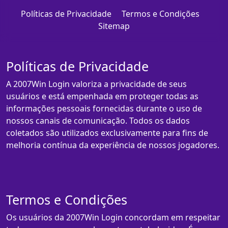
Políticas de Privacidade
Termos e Condições
Sitemap
Políticas de Privacidade
A 2007Win Login valoriza a privacidade de seus
usuários e está empenhada em proteger todas as
informações pessoais fornecidas durante o uso de
nossos canais de comunicação. Todos os dados
coletados são utilizados exclusivamente para fins de
melhoria contínua da experiência de nossos jogadores.
Termos e Condições
Os usuários da 2007Win Login concordam em respeitar