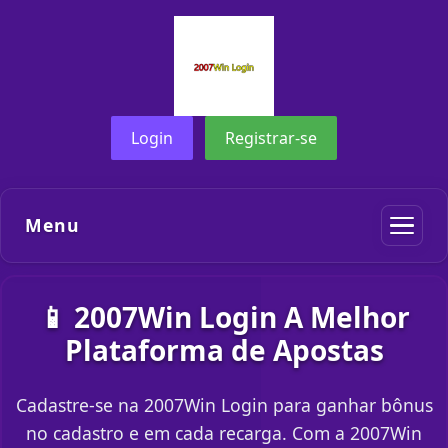
Login
Registrar-se
Menu
📱 2007Win Login A Melhor
Plataforma de Apostas
Cadastre-se na 2007Win Login para ganhar bônus
no cadastro e em cada recarga. Com a 2007Win