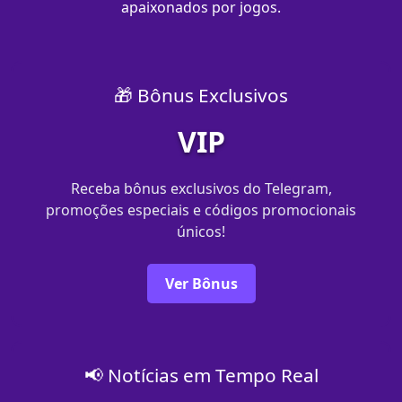
apaixonados por jogos.
🎁 Bônus Exclusivos
VIP
Receba bônus exclusivos do Telegram,
promoções especiais e códigos promocionais
únicos!
Ver Bônus
📢 Notícias em Tempo Real