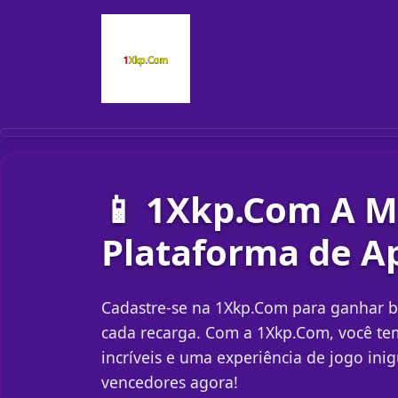
📱 1Xkp.Com A M
Plataforma de A
Cadastre-se na 1Xkp.Com para ganhar 
cada recarga. Com a 1Xkp.Com, você t
incríveis e uma experiência de jogo inig
vencedores agora!