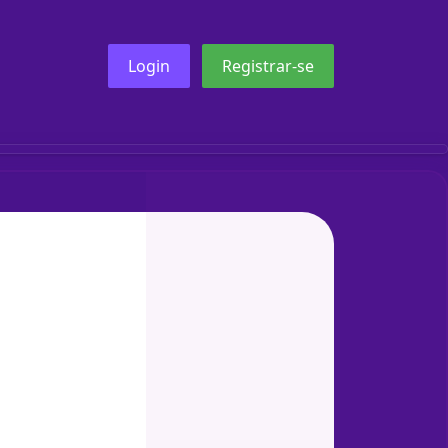
Login
Registrar-se