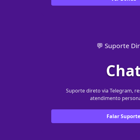
💬 Suporte Di
Cha
Suporte direto via Telegram, r
atendimento persona
Falar Suport