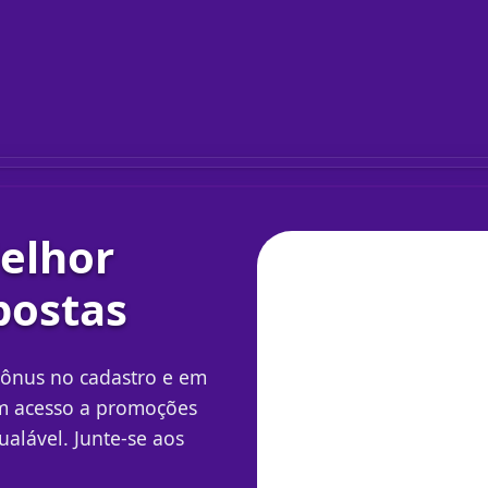
elhor
postas
bônus no cadastro e em
em acesso a promoções
ualável. Junte-se aos