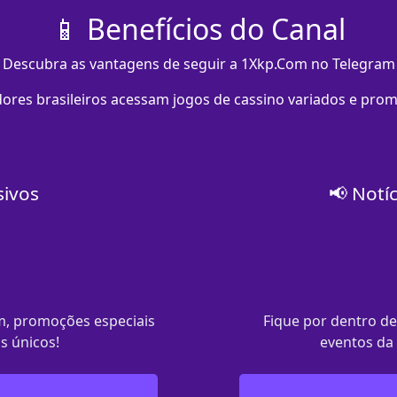
📱 Benefícios do Canal
Descubra as vantagens de seguir a 1Xkp.Com no Telegram
ores brasileiros acessam jogos de cassino variados e promo
sivos
📢 Notí
m, promoções especiais
Fique por dentro d
s únicos!
eventos da