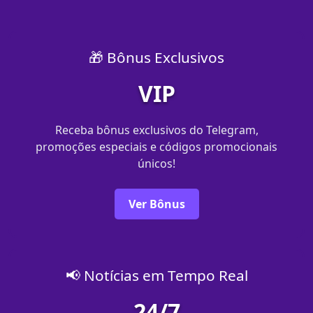
🎁 Bônus Exclusivos
VIP
Receba bônus exclusivos do Telegram,
promoções especiais e códigos promocionais
únicos!
Ver Bônus
📢 Notícias em Tempo Real
24/7