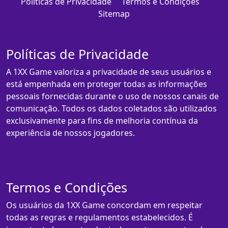
Políticas de Privacidade
Termos e Condições
Sitemap
Políticas de Privacidade
A 1XX Game valoriza a privacidade de seus usuários e
está empenhada em proteger todas as informações
pessoais fornecidas durante o uso de nossos canais de
comunicação. Todos os dados coletados são utilizados
exclusivamente para fins de melhoria contínua da
experiência de nossos jogadores.
Termos e Condições
Os usuários da 1XX Game concordam em respeitar
todas as regras e regulamentos estabelecidos. É