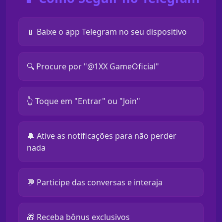
📱 Baixe o app Telegram no seu dispositivo
🔍 Procure por "@1XX GameOficial"
👆 Toque em "Entrar" ou "Join"
🔔 Ative as notificações para não perder
nada
💬 Participe das conversas e interaja
🎁 Receba bônus exclusivos