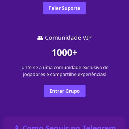
Falar Suporte
👥 Comunidade VIP
1000+
Junte-se a uma comunidade exclusiva de
jogadores e compartilhe experiências!
Entrar Grupo
📱 Como Seguir no Telegram