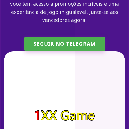
você tem acesso a promoções incríveis e uma
experiência de jogo inigualável. Junte-se aos
vencedores agora!
SEGUIR NO TELEGRAM