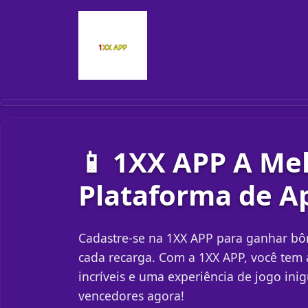
📱 1XX APP A Me
Plataforma de A
Cadastre-se na 1XX APP para ganhar bô
cada recarga. Com a 1XX APP, você tem
incríveis e uma experiência de jogo inig
vencedores agora!