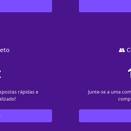
reto
👥 
t
espostas rápidas e
Junte-se a uma com
lizado!
compa
e