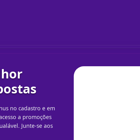
lhor
postas
nus no cadastro e em
 acesso a promoções
ualável. Junte-se aos