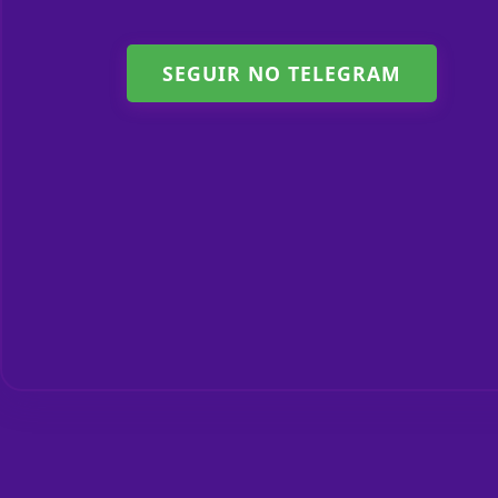
SEGUIR NO TELEGRAM