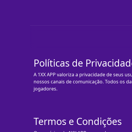
Políticas de Privacida
A 1XX APP valoriza a privacidade de seus u
nossos canais de comunicação. Todos os dad
jogadores.
Termos e Condições