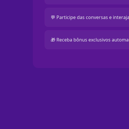
💬 Participe das conversas e interaj
🎁 Receba bônus exclusivos autom