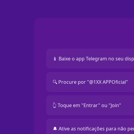
📱 Baixe o app Telegram no seu disp
🔍 Procure por "@1XX APPOficial"
👆 Toque em "Entrar" ou "Join"
🔔 Ative as notificações para não p