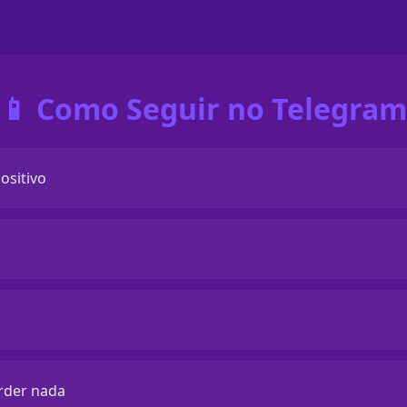
📱 Como Seguir no Telegram
ositivo
erder nada