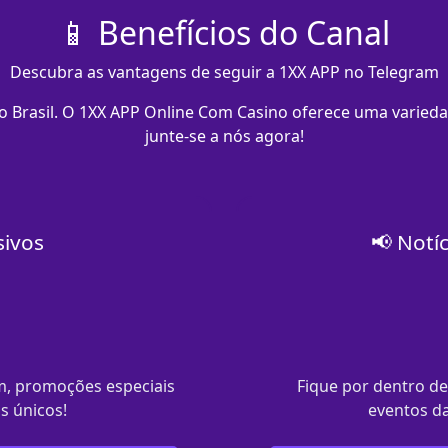
📱 Benefícios do Canal
Descubra as vantagens de seguir a 1XX APP no Telegram
do Brasil. O 1XX APP Online Com Casino oferece uma varie
junte-se a nós agora!
sivos
📢 Notí
m, promoções especiais
Fique por dentro d
s únicos!
eventos d