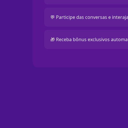
💬 Participe das conversas e interaj
🎁 Receba bônus exclusivos autom