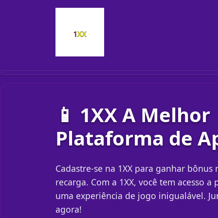
📱 1XX A Melhor
Plataforma de A
Cadastre-se na 1XX para ganhar bônus 
recarga. Com a 1XX, você tem acesso a 
uma experiência de jogo inigualável. J
agora!