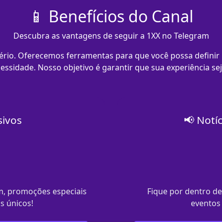
📱 Benefícios do Canal
Descubra as vantagens de seguir a 1XX no Telegram
sério. Oferecemos ferramentas para que você possa definir 
essidade. Nosso objetivo é garantir que sua experiência se
sivos
📢 Notí
m, promoções especiais
Fique por dentro d
s únicos!
eventos