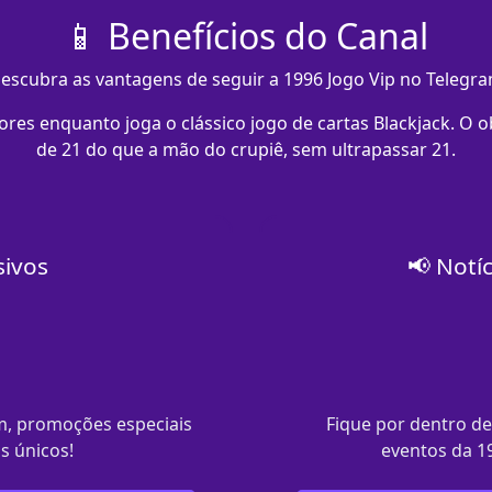
📱 Benefícios do Canal
escubra as vantagens de seguir a 1996 Jogo Vip no Telegr
ores enquanto joga o clássico jogo de cartas Blackjack. O 
de 21 do que a mão do crupiê, sem ultrapassar 21.
sivos
📢 Notí
m, promoções especiais
Fique por dentro d
s únicos!
eventos da 1