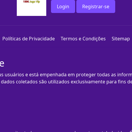
Login
Registrar-se
Políticas de Privacidade
Termos e Condições
Sitemap
de
seus usuários e está empenhada em proteger todas as infor
dados coletados são utilizados exclusivamente para fins d