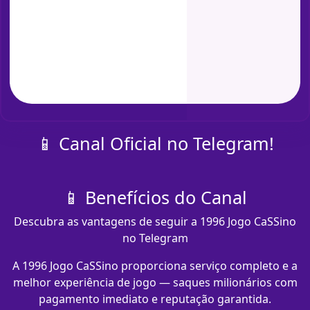
📱 Canal Oficial no Telegram!
📱 Benefícios do Canal
Descubra as vantagens de seguir a 1996 Jogo CaSSino
no Telegram
A 1996 Jogo CaSSino proporciona serviço completo e a
melhor experiência de jogo — saques milionários com
pagamento imediato e reputação garantida.