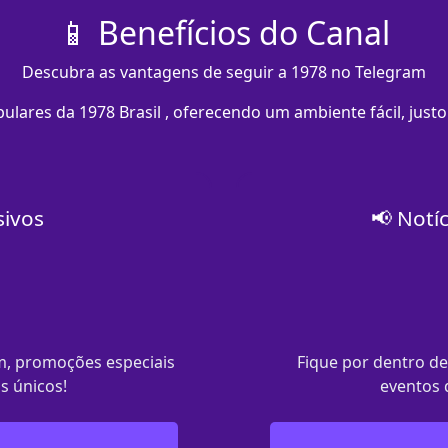
📱 Benefícios do Canal
Descubra as vantagens de seguir a 1978 no Telegram
ares da 1978 Brasil , oferecendo um ambiente fácil, justo
sivos
📢 Notí
m, promoções especiais
Fique por dentro d
s únicos!
eventos 