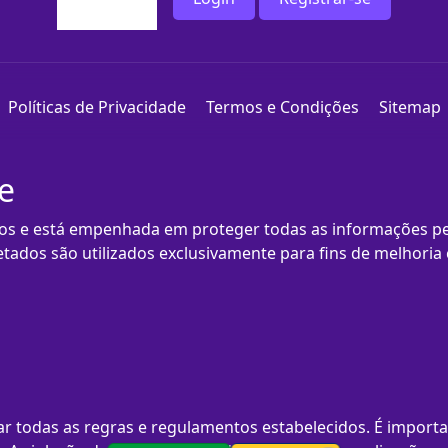
Políticas de Privacidade
Termos e Condições
Sitemap
de
rios e está empenhada em proteger todas as informações p
tados são utilizados exclusivamente para fins de melhoria
 todas as regras e regulamentos estabelecidos. É importa