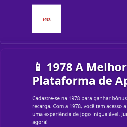
📱 1978 A Melhor
Plataforma de A
Cadastre-se na 1978 para ganhar bônus
recarga. Com a 1978, você tem acesso a
uma experiência de jogo inigualável. J
agora!