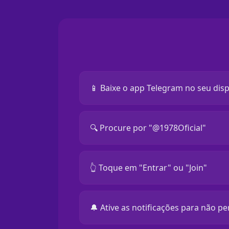
📱 Baixe o app Telegram no seu disp
🔍 Procure por "@1978Oficial"
👆 Toque em "Entrar" ou "Join"
🔔 Ative as notificações para não p