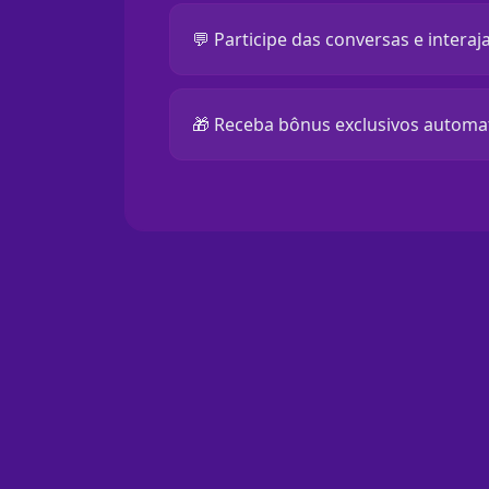
💬 Participe das conversas e interaj
🎁 Receba bônus exclusivos autom