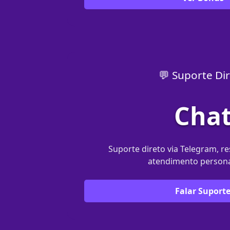
💬 Suporte Di
Cha
Suporte direto via Telegram, r
atendimento persona
Falar Suport