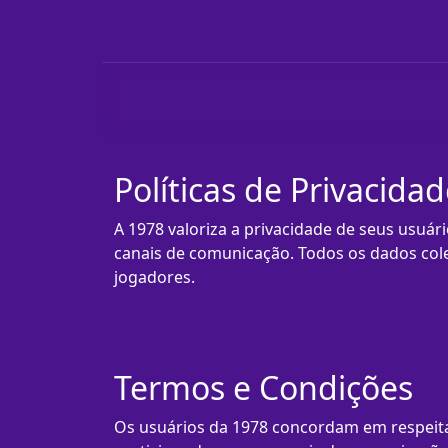
Políticas de Privacida
A 1978 valoriza a privacidade de seus usuá
canais de comunicação. Todos os dados cole
jogadores.
Termos e Condições
Os usuários da 1978 concordam em respeitar