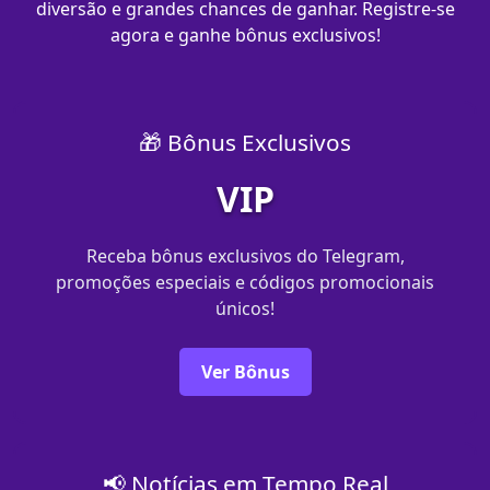
diversão e grandes chances de ganhar. Registre-se
agora e ganhe bônus exclusivos!
🎁 Bônus Exclusivos
VIP
Receba bônus exclusivos do Telegram,
promoções especiais e códigos promocionais
únicos!
Ver Bônus
📢 Notícias em Tempo Real