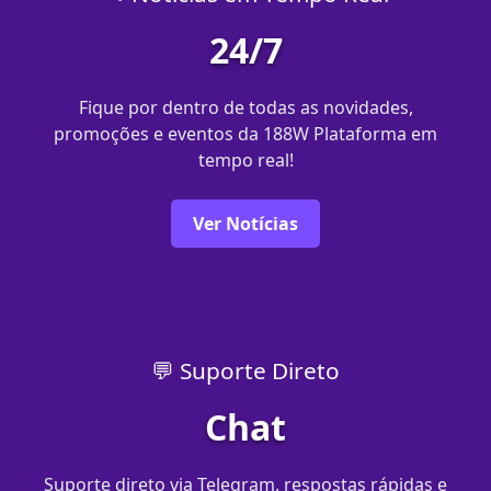
24/7
Fique por dentro de todas as novidades,
promoções e eventos da 188W Plataforma em
tempo real!
Ver Notícias
💬 Suporte Direto
Chat
Suporte direto via Telegram, respostas rápidas e