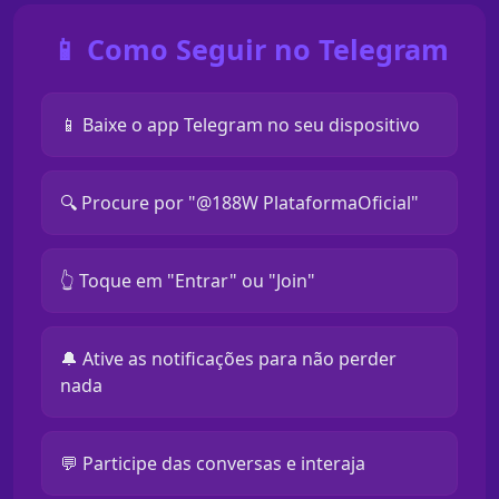
📱 Como Seguir no Telegram
📱 Baixe o app Telegram no seu dispositivo
🔍 Procure por "@188W PlataformaOficial"
👆 Toque em "Entrar" ou "Join"
🔔 Ative as notificações para não perder
nada
💬 Participe das conversas e interaja