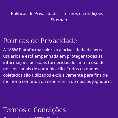
Políticas de Privacidade
Termos e Condições
Sitemap
Políticas de Privacidade
A 188W Plataforma valoriza a privacidade de seus
usuários e está empenhada em proteger todas as
informações pessoais fornecidas durante o uso de
nossos canais de comunicação. Todos os dados
coletados são utilizados exclusivamente para fins de
melhoria contínua da experiência de nossos jogadores.
Termos e Condições