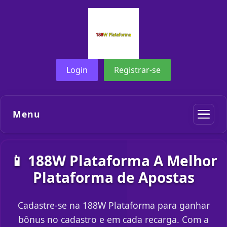
Login
Registrar-se
Menu
📱 188W Plataforma A Melhor
Plataforma de Apostas
Cadastre-se na 188W Plataforma para ganhar
bônus no cadastro e em cada recarga. Com a