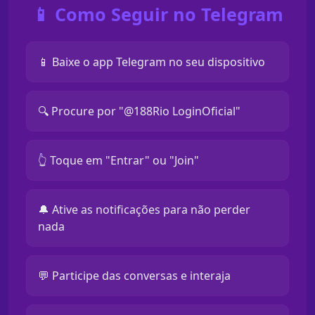
📱 Como Seguir no Telegram
📱 Baixe o app Telegram no seu dispositivo
🔍 Procure por "@188Rio LoginOficial"
👆 Toque em "Entrar" ou "Join"
🔔 Ative as notificações para não perder
nada
💬 Participe das conversas e interaja