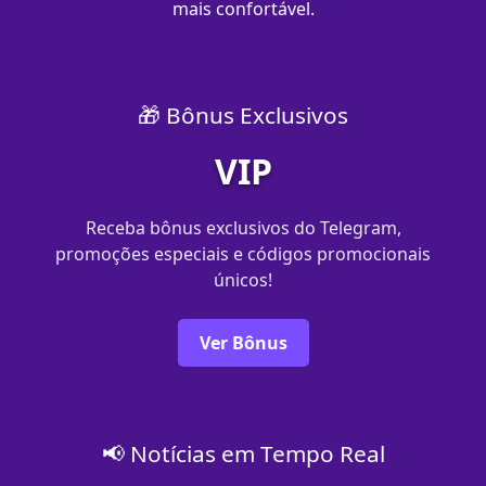
mais confortável.
🎁 Bônus Exclusivos
VIP
Receba bônus exclusivos do Telegram,
promoções especiais e códigos promocionais
únicos!
Ver Bônus
📢 Notícias em Tempo Real