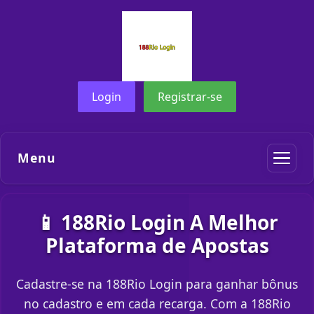
Login
Registrar-se
Menu
📱 188Rio Login A Melhor
Plataforma de Apostas
Cadastre-se na 188Rio Login para ganhar bônus
no cadastro e em cada recarga. Com a 188Rio