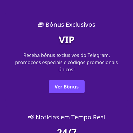
🎁 Bônus Exclusivos
VIP
Receba bônus exclusivos do Telegram,
promoções especiais e códigos promocionais
únicos!
Ver Bônus
📢 Notícias em Tempo Real
24/7