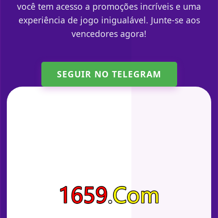
você tem acesso a promoções incríveis e uma
experiência de jogo inigualável. Junte-se aos
vencedores agora!
SEGUIR NO TELEGRAM