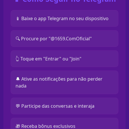
📱 Baixe o app Telegram no seu dispositivo
🔍 Procure por "@1659.ComOficial"
👆 Toque em "Entrar" ou "Join"
🔔 Ative as notificações para não perder
nada
💬 Participe das conversas e interaja
🎁 Receba bônus exclusivos