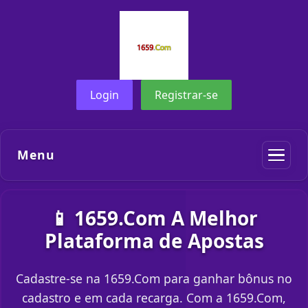
Login
Registrar-se
Menu
📱 1659.Com A Melhor
Plataforma de Apostas
Cadastre-se na 1659.Com para ganhar bônus no
cadastro e em cada recarga. Com a 1659.Com,