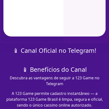
📱 Canal Oficial no Telegram!
📱 Benefícios do Canal
Descubra as vantagens de seguir a 123 Game no
Telegram
A 123 Game permite cadastro instantâneo — a
plataforma 123 Game Brasil é limpa, segura e oficial,
sendo o único cassino online autorizado.