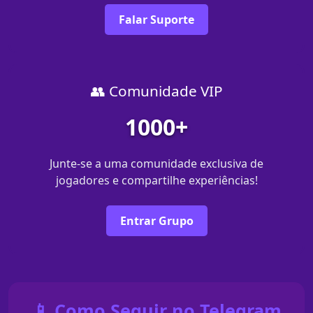
Falar Suporte
👥 Comunidade VIP
1000+
Junte-se a uma comunidade exclusiva de
jogadores e compartilhe experiências!
Entrar Grupo
📱 Como Seguir no Telegram