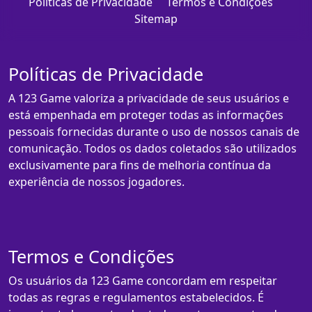
Políticas de Privacidade
Termos e Condições
Sitemap
Políticas de Privacidade
A 123 Game valoriza a privacidade de seus usuários e
está empenhada em proteger todas as informações
pessoais fornecidas durante o uso de nossos canais de
comunicação. Todos os dados coletados são utilizados
exclusivamente para fins de melhoria contínua da
experiência de nossos jogadores.
Termos e Condições
Os usuários da 123 Game concordam em respeitar
todas as regras e regulamentos estabelecidos. É