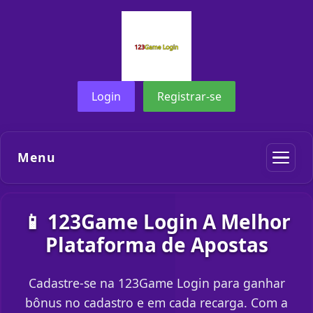
Login
Registrar-se
Menu
📱 123Game Login A Melhor
Plataforma de Apostas
Cadastre-se na 123Game Login para ganhar
bônus no cadastro e em cada recarga. Com a