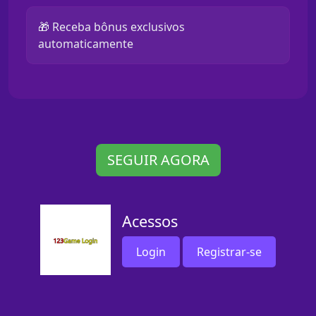
🎁 Receba bônus exclusivos
automaticamente
SEGUIR AGORA
Acessos
Login
Registrar-se