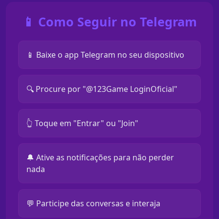
📱 Como Seguir no Telegram
📱 Baixe o app Telegram no seu dispositivo
🔍 Procure por "@123Game LoginOficial"
👆 Toque em "Entrar" ou "Join"
🔔 Ative as notificações para não perder
nada
💬 Participe das conversas e interaja