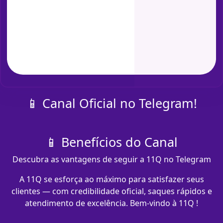
📱 Canal Oficial no Telegram!
📱 Benefícios do Canal
Descubra as vantagens de seguir a 11Q no Telegram
A 11Q se esforça ao máximo para satisfazer seus
clientes — com credibilidade oficial, saques rápidos e
atendimento de excelência. Bem-vindo à 11Q !