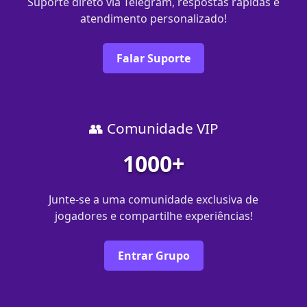
Suporte direto via Telegram, respostas rápidas e
atendimento personalizado!
Falar Suporte
👥 Comunidade VIP
1000+
Junte-se a uma comunidade exclusiva de
jogadores e compartilhe experiências!
Entrar Grupo