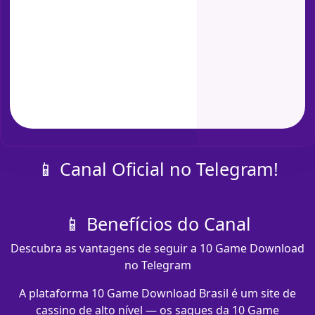
📱 Canal Oficial no Telegram!
📱 Benefícios do Canal
Descubra as vantagens de seguir a 10 Game Download
no Telegram
A plataforma 10 Game Download Brasil é um site de
cassino de alto nível — os saques da 10 Game