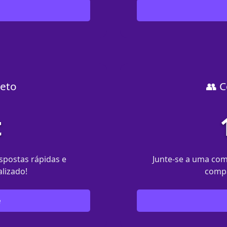
reto
👥 
t
espostas rápidas e
Junte-se a uma com
lizado!
compa
e