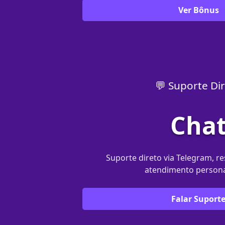
Ver Bônus
💬 Suporte Di
Cha
Suporte direto via Telegram, r
atendimento persona
Falar Suport