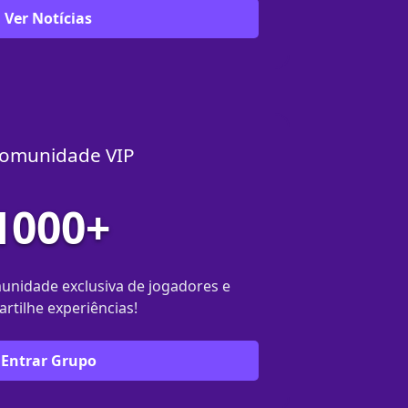
Ver Notícias
Comunidade VIP
1000+
unidade exclusiva de jogadores e
rtilhe experiências!
Entrar Grupo