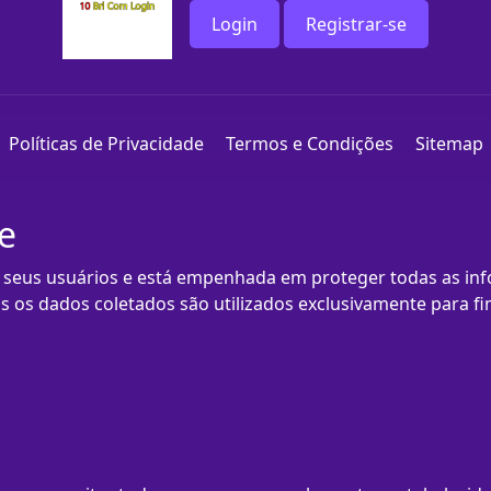
Login
Registrar-se
Políticas de Privacidade
Termos e Condições
Sitemap
de
de seus usuários e está empenhada em proteger todas as in
 os dados coletados são utilizados exclusivamente para fi