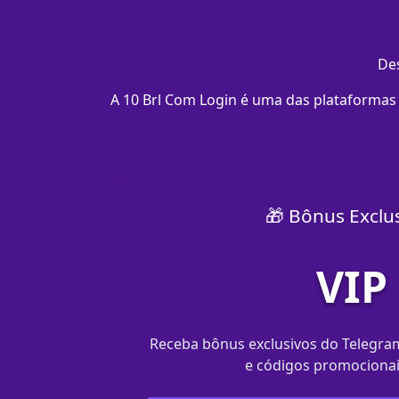
Des
A 10 Brl Com Login é uma das plataformas
🎁 Bônus Exclu
VIP
Receba bônus exclusivos do Telegra
e códigos promocionai