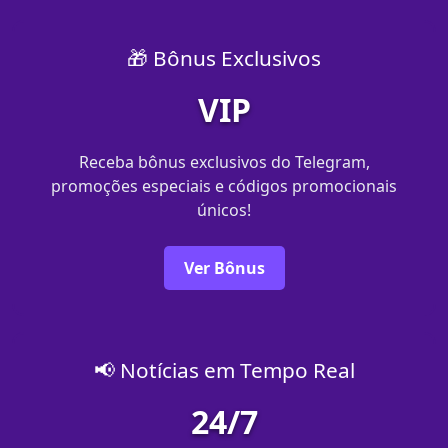
🎁 Bônus Exclusivos
VIP
Receba bônus exclusivos do Telegram,
promoções especiais e códigos promocionais
únicos!
Ver Bônus
📢 Notícias em Tempo Real
24/7