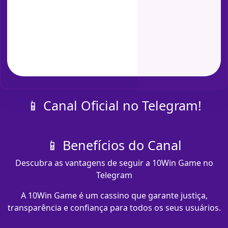
📱 Canal Oficial no Telegram!
📱 Benefícios do Canal
Descubra as vantagens de seguir a 10Win Game no
Telegram
A 10Win Game é um cassino que garante justiça,
transparência e confiança para todos os seus usuários.