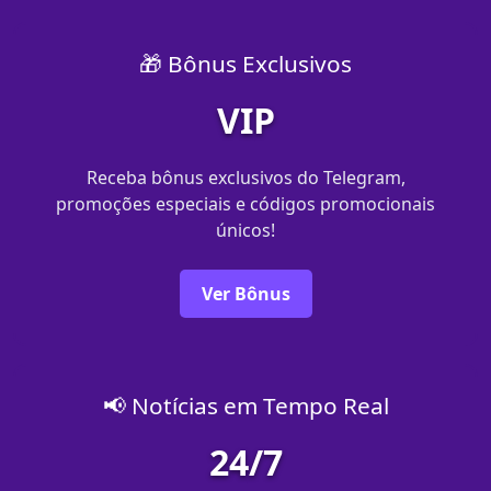
🎁 Bônus Exclusivos
VIP
Receba bônus exclusivos do Telegram,
promoções especiais e códigos promocionais
únicos!
Ver Bônus
📢 Notícias em Tempo Real
24/7