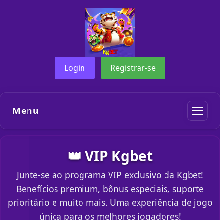
Login
Registrar-se
Menu
👑 VIP Kgbet
Junte-se ao programa VIP exclusivo da Kgbet!
Benefícios premium, bônus especiais, suporte
prioritário e muito mais. Uma experiência de jogo
única para os melhores jogadores!