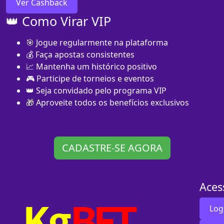
Ver Cashback
👑 Como Virar VIP
🎯 Jogue regularmente na plataforma
💰 Faça apostas consistentes
📈 Mantenha um histórico positivo
🎮 Participe de torneios e eventos
👑 Seja convidado pelo programa VIP
🎁 Aproveite todos os benefícios exclusivos
CADASTRE-SE AGORA
Aces
Log