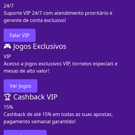
24/7
Suporte VIP 24/7 com atendimento prioritário e
gerente de conta exclusivo!
Falar VIP
🎮 Jogos Exclusivos
VIP
Acesso a jogos exclusivos VIP, torneios especiais e
mesas de alto valor!
Ver Jogos
🏆 Cashback VIP
15%
Cashback de até 15% em todas as suas apostas,
pagamento semanal garantido!